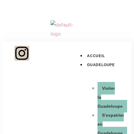
ACCUEIL
GUADELOUPE
Visiter
la
Guadeloupe
S’expatrier
en
Guadeloupe